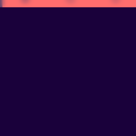
>
Explorez votre territoire
>
La Haute-Vienne
À la rencontre de la Haute-
Vienne
La
Haute-Vienne
, est un département de près de
371 000 habitants
, où la population demeure
stable. Le territoire s’organise autour de
Limoges
,
pôle universitaire et industriel, reconnu pour ses
savoir-faire dans la
céramique
, l’
électronique
, la
mécanique de précision
et la
santé
. Les services,
l’administration publique et le commerce