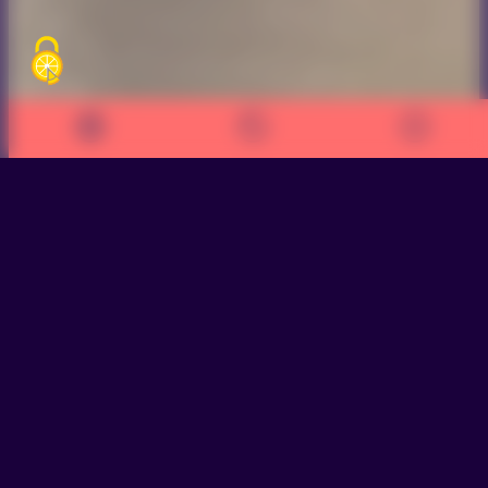
>
Préparez votre orientation après la troisième
Votre Guide après la
e
3
2026 est disponible
!