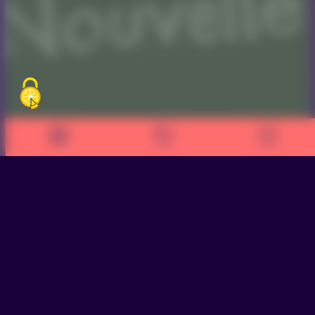
>
Nos engagements, nos missions, notre
gouvernance
>
Être acteur de Cap Métiers
>
Fonds de
dotation