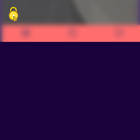
>
Nos engagements, nos missions, notre
gouvernance
>
Être acteur de Cap Métiers
>
Adhésion
à Cap Métiers
>
Comment s’inscrire à ParcoursPro ?
L’offre de professionnalisation s’adresse à l’ensemble des
opérateurs exerçant en Nouvelle-Aquitaine dans le
champ de l’orientation, de la formation et de l’emploi.
En tant qu’adhérent, comment participer