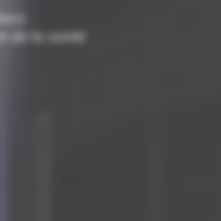
iers
t de la santé