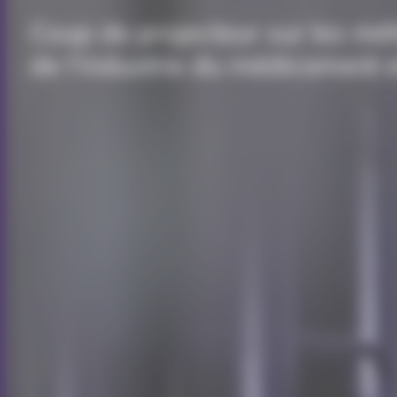
Coup de projecteur sur les mét
de l’industrie du médicament e