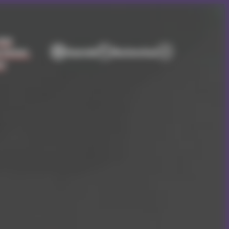
vous
 former,
Agenda
Recherchez
er